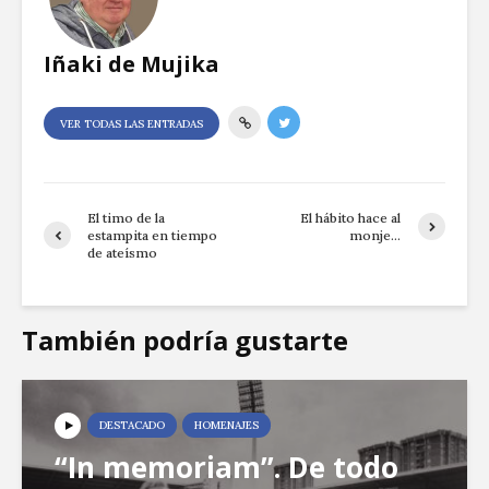
Iñaki de Mujika
VER TODAS LAS ENTRADAS
El timo de la
El hábito hace al
estampita en tiempo
monje…
de ateísmo
También podría gustarte
DESTACADO
HOMENAJES
“In memoriam”. De todo