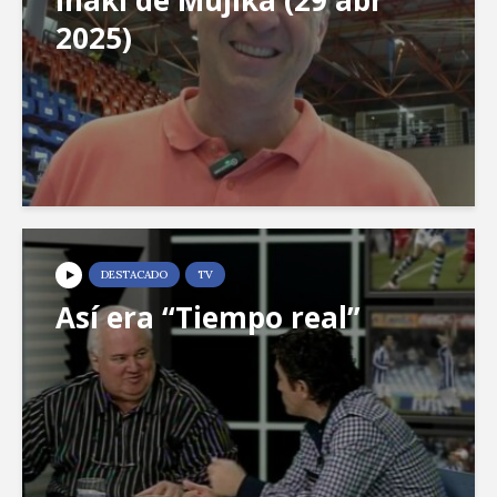
Iñaki de Mujika (29 abr
2025)
DESTACADO
TV
Así era “Tiempo real”