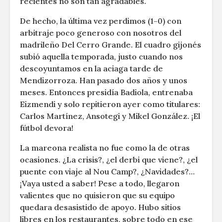
recientes no son tan agradables.
De hecho, la última vez perdimos (1-0) con
arbitraje poco generoso con nosotros del
madrileño Del Cerro Grande. El cuadro gijonés
subió aquella temporada, justo cuando nos
descoyuntamos en la aciaga tarde de
Mendizorroza. Han pasado dos años y unos
meses. Entonces presidía Badiola, entrenaba
Eizmendi y solo repitieron ayer como titulares:
Carlos Martínez, Ansotegi y Mikel González. ¡El
fútbol devora!
La mareona realista no fue como la de otras
ocasiones. ¿La crisis?, ¿el derbi que viene?, ¿el
puente con viaje al Nou Camp?, ¿Navidades?…
¡Vaya usted a saber! Pese a todo, llegaron
valientes que no quisieron que su equipo
quedara desasistido de apoyo. Hubo sitios
libres en los restaurantes, sobre todo en ese