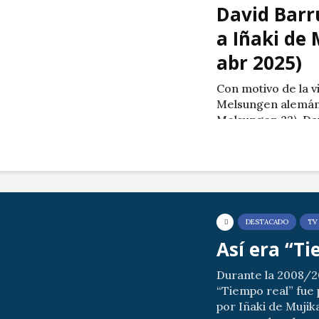
David Barr
a Iñaki de 
abr 2025)
Con motivo de la v
Melsungen alemán
Melsungen 32), Da
a su amigo Iñaki.
Imágenes cedidas 
Canal Txingudi.
DESTACADO
TV
Así era “T
Durante la 2008/
“Tiempo real” fue 
por Iñaki de Mujika