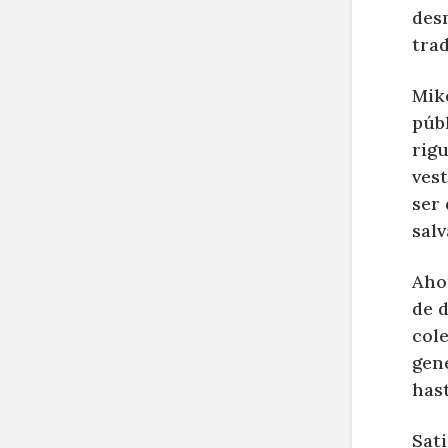
des
trad
Mike
públ
rig
vest
ser
sal
Ahor
de d
col
gen
hast
Sat