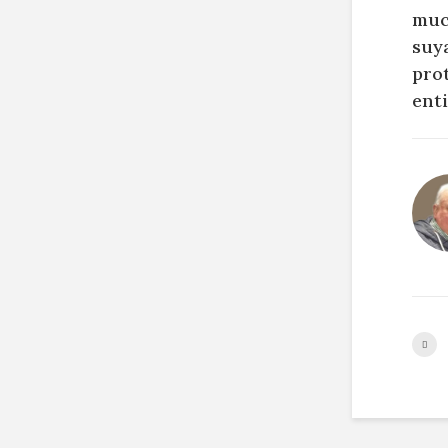
muc
suya
pro
enti