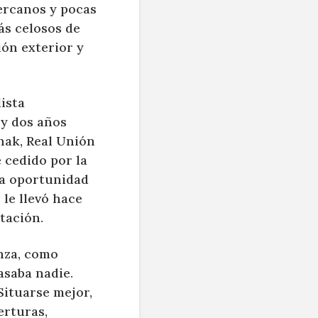
cercanos y pocas
ás celosos de
ón exterior y
ista
 y dos años
nak, Real Unión
 cedido por la
 la oportunidad
 le llevó hace
tación.
anza, como
asaba nadie.
ituarse mejor,
erturas,