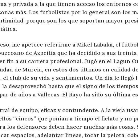
ma y privada a la que tienen acceso los entornos 
onas más. Los futbolistas por lo general son los m
intimidad, porque son los que soportan mayor presi
iática.
eso, me apetece referirme a Mikel Labaka, el futbol
puzcoano de Azpeitia que ha decidido a sus treinta
r fin a su carrera profesional. Jugó en el Lagun O
udad de Murcia, en estos dos últimos en calidad de
, el club de su vida y sentimientos. Un día le llegó
 la desaprovechó hasta que el signo de los tiempos
ar de años a Vallecas. El Rayo ha sido su última es
ral de equipo, eficaz y contundente. A la vieja us
llos “cincos” que ponían a tiempo el fielato y no p
ra los defensores deben hacer muchas más cosas. S
car espacios, adelantar líneas, tocar la pelota, cob