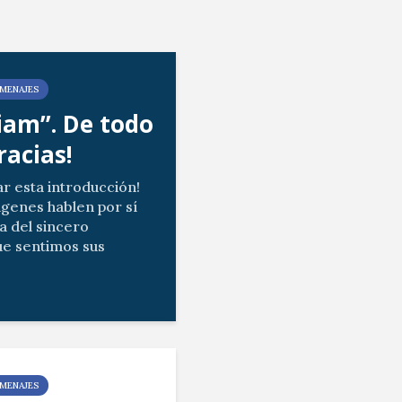
MENAJES
am”. De todo
racias!
ar esta introducción!
ágenes hablen por sí
a del sincero
e sentimos sus
tros gestos de cariño.
ias del vídeo...
MENAJES