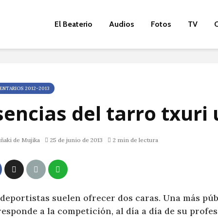
El Beaterio
Audios
Fotos
TV
O
NTARIOS 2012-2013
sencias del tarro txuri 
ñaki de Mujika
25 de junio de 2013
2 min de lectura
 deportistas suelen ofrecer dos caras. Una más púb
esponde a la competición, al día a día de su profes