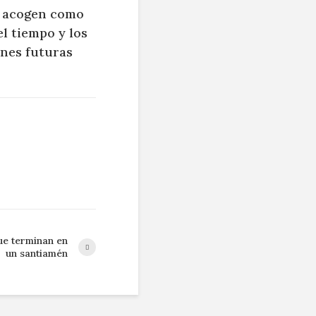
s acogen como
el tiempo y los
ones futuras
ue terminan en
un santiamén