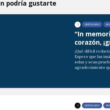
n podría gustarte
DESTACADO
HO
“In memori
corazón, ¡g
¡Qué difícil redact
Espero que las im
solas y sean prueb
agradecimiento qu
allegados por vues
Las posibles ausenc
DESTACADO
HO