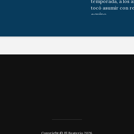
temporada, a los af
tocó asumir con r
equipo...
Copyright © El Beaterio 2026.