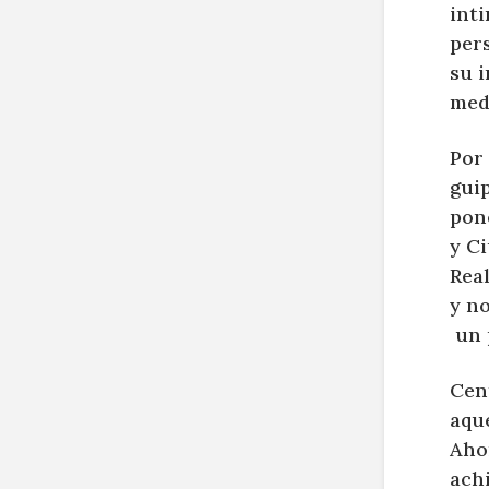
inti
pers
su 
med
Por 
gui
pone
y Ci
Real
y no
un p
Cent
aque
Aho
achi