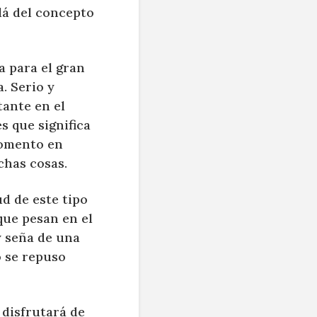
á del concepto
a para el gran
. Serio y
ante en el
s que significa
momento en
chas cosas.
d de este tipo
que pesan en el
y seña de una
o se repuso
 disfrutará de