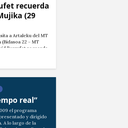
ufet recuerda
Mujika (29
isita a Artaleku del MT
 (Bidasoa 22 – MT
vid Barrufet recuerda
por Teledonosti /
iempo real”
2009 el programa
presentado y dirigido
. A lo largo de la