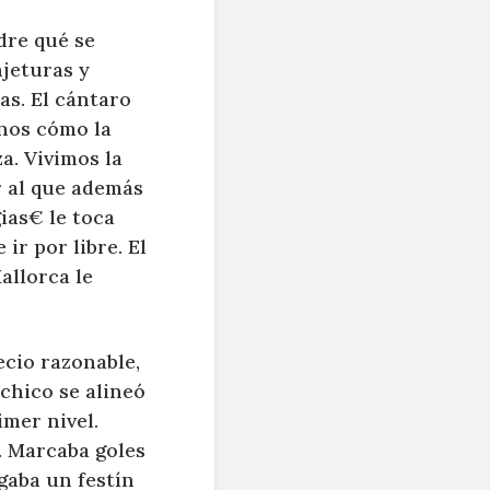
adre qué se
njeturas y
as. El cántaro
enos cómo la
a. Vivimos la
r al que además
gias€ le toca
ir por libre. El
allorca le
ecio razonable,
 chico se alineó
mer nivel.
. Marcaba goles
egaba un festín