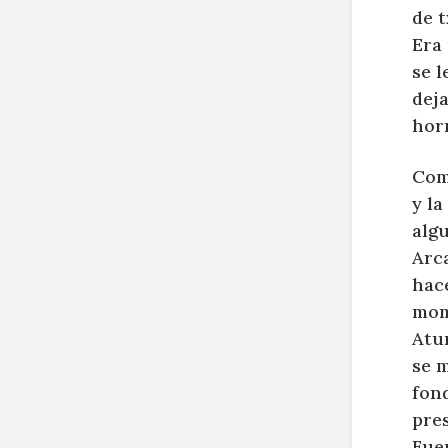
de 
Era 
se l
dej
hor
Com
y la
algu
Arca
hace
mome
Atur
se m
fond
pre
Fuen