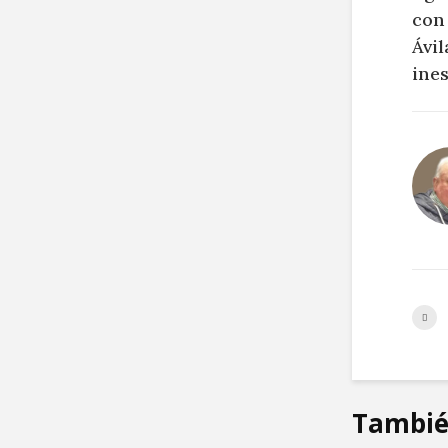
con 
Ávil
ines
Tambié