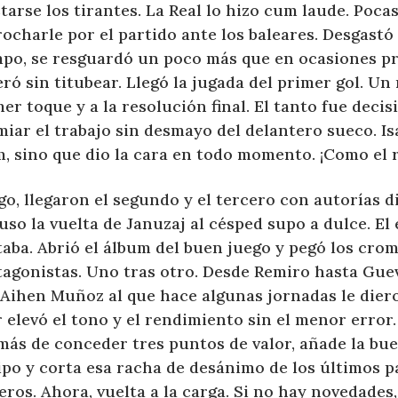
tarse los tirantes. La Real lo hizo cum laude. Poca
ocharle por el partido ante los baleares. Desgastó
mpo, se resguardó un poco más que en ocasiones p
ró sin titubear. Llegó la jugada del primer gol. 
er toque y a la resolución final. El tanto fue decisi
iar el trabajo sin desmayo del delantero sueco. Is
, sino que dio la cara en todo momento. ¡Como el r
o, llegaron el segundo y el tercero con autorías d
uso la vuelta de Januzaj al césped supo a dulce. El
aba. Abrió el álbum del buen juego y pegó los crom
tagonistas. Uno tras otro. Desde Remiro hasta Gue
 Aihen Muñoz al que hace algunas jornadas le dier
 elevó el tono y el rendimiento sin el menor error.
más de conceder tres puntos de valor, añade la bu
ipo y corta esa racha de desánimo de los últimos p
eros. Ahora, vuelta a la carga. Si no hay novedades,