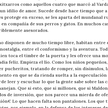
txitxarros como aquellos cuatro que marcó al Varda
un idilio de amor. Sucede desde hace tiempo que a 
es protege en exceso, se les aparta del mundanal ru
a en compañía de sus perros y gatos. En muchos ca
riblemente asesorados.
o disponen de mucho tiempo libre, habitan entre 
 nostalgia, entre el conformismo y la aventura. Tod
ien toca el timbre de la puerta y les ofrece una 
dia feliz. Empieza el lío. Como los niños pequeños
r pucheritos, tratando de romper, sin disimulos, la
nto en que se da rienda suelta a la especulación d
de leer y escuchar lo que la gente sabe sobre las 
anejan. Que si esto, que si millones, que si Maldon
os de inversión, que nos parece una mierda de ofer
sión€ Lo que hacen falta son pantalones. Los que 
tes, por ejemplo, en la defensa de los intereses de