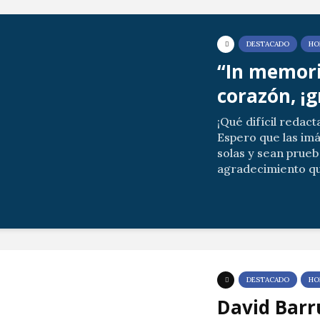
DESTACADO
HO
“In memori
corazón, ¡g
¡Qué difícil redact
Espero que las im
solas y sean prueb
agradecimiento qu
allegados por vues
Las posibles ausenc
DESTACADO
HO
David Barr