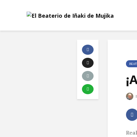
BEAT
¡
I
Real