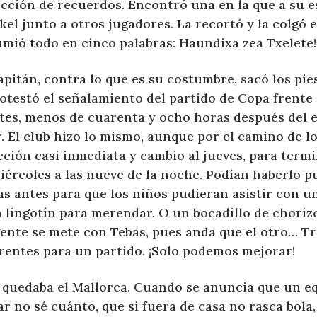
ección de recuerdos. Encontró una en la que a su e
el junto a otros jugadores. La recortó y la colgó 
umió todo en cinco palabras: Haundixa zea Txelete!
apitán, contra lo que es su costumbre, sacó los pies
rotestó el señalamiento del partido de Copa frente
tes, menos de cuarenta y ocho horas después del 
. El club hizo lo mismo, aunque por el camino de l
cción casi inmediata y cambio al jueves, para term
iércoles a las nueve de la noche. Podían haberlo p
s antes para que los niños pudieran asistir con un
n lingotín para merendar. O un bocadillo de choriz
gente se mete con Tebas, pues anda que el otro… Tr
erentes para un partido. ¡Solo podemos mejorar!
 quedaba el Mallorca. Cuando se anuncia que un eq
r no sé cuánto, que si fuera de casa no rasca bola,