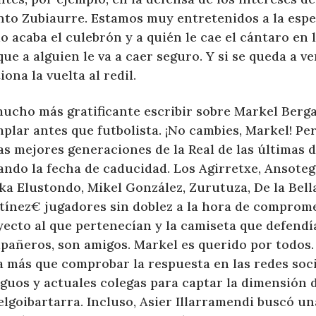
nto Zubiaurre. Estamos muy entretenidos a la espe
 acaba el culebrón y a quién le cae el cántaro en l
ue a alguien le va a caer seguro. Y si se queda a v
iona la vuelta al redil.
mucho más gratificante escribir sobre Markel Berg
plar antes que futbolista. ¡No cambies, Markel! Pe
as mejores generaciones de la Real de las últimas d
ando la fecha de caducidad. Los Agirretxe, Ansotegi
a Elustondo, Mikel González, Zurutuza, De la Bell
tínez€ jugadores sin doblez a la hora de comprome
yecto al que pertenecían y la camiseta que defend
pañeros, son amigos. Markel es querido por todos
a más que comprobar la respuesta en las redes soci
guos y actuales colegas para captar la dimensión d
elgoibartarra. Incluso, Asier Illarramendi buscó un