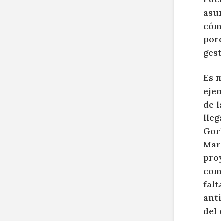
asu
cómo
porq
gest
Es 
ejem
de l
lleg
Gork
Mar
pro
com
falt
anti
del 