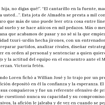
, hija, no digas qué!”. “El cantarillo en la fuente, m
a usted…”. Esta jota de Almadén se presta a mil co
uro que más de uno puede leer otra cosa entre líne
 al suelo y se hace añicos en mil pedazos. Más o m
ana que acabamos de pasar y no sé si la que empiez
lidad txuri-urdin hecha jirones, con un entrenado
reparar partidos, analizar rivales, diseñar estrate
r en orden al personal y sentenciar a quien quiere 
o y la actitud del equipo en el encuentro ante el M
erzan. Victoria fetén.
do Loren fichó a Willian José y lo trajo por un pr
fición depositó en él la confianza y la esperanza. El
 sus compañeros y fue un referente ofensivo de pri
ie cuestionó nunca su capacidad y su compromiso
sivos, la afición le jaleaba y de vez en cuando se p