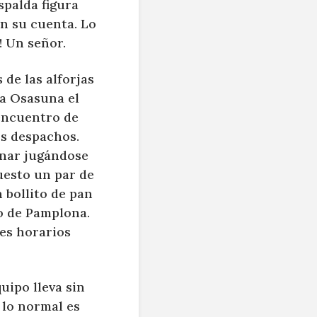
spalda figura
en su cuenta. Lo
! Un señor.
 de las alforjas
 a Osasuna el
encuentro de
os despachos.
inar jugándose
uesto un par de
 bollito de pan
o de Pamplona.
es horarios
uipo lleva sin
 lo normal es