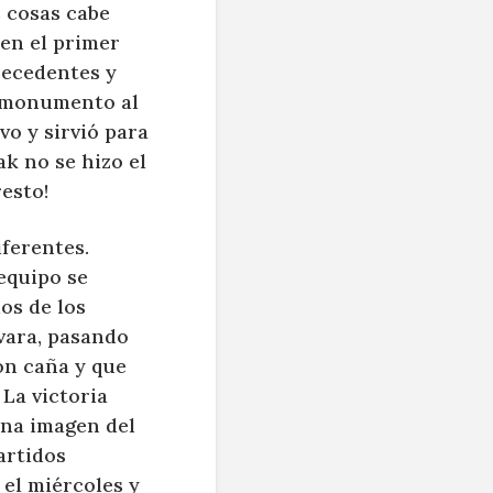
s cosas cabe
 en el primer
recedentes y
Un monumento al
vo y sirvió para
ak no se hizo el
esto!
iferentes.
 equipo se
os de los
vara, pasando
on caña y que
 La victoria
ena imagen del
artidos
 el miércoles y