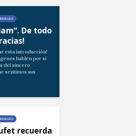
MENAJES
am”. De todo
racias!
ar esta introducción!
ágenes hablen por sí
a del sincero
e sentimos sus
tros gestos de cariño.
ias del vídeo...
MENAJES
ufet recuerda