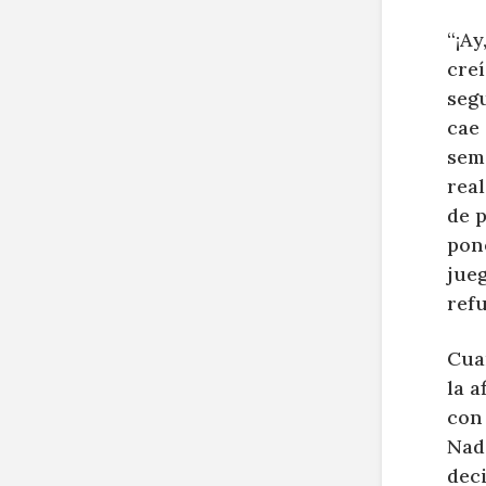
“¡Ay
creí
seg
cae
sem
rea
de p
pone
jueg
refu
Cuan
la a
con
Nad
deci