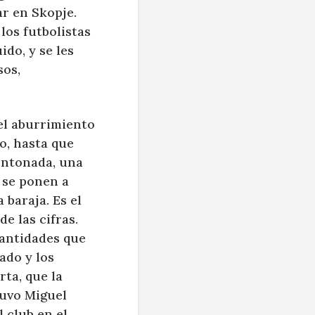
r en Skopje.
los futbolistas
ido, y se les
sos,
el aburrimiento
o, hasta que
montonada, una
, se ponen a
 baraja. Es el
e las cifras.
cantidades que
ado y los
ta, que la
tuvo Miguel
l club en el