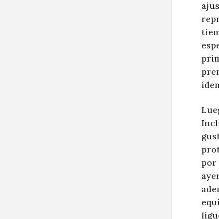
ajus
repr
tie
espe
prim
prem
ídem
Lueg
Incl
gust
pro
por
ayer
ade
equ
ligu