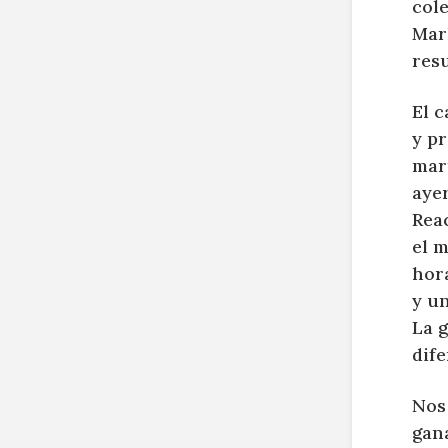
col
Mark
res
El c
y p
mar
ayer
Rea
el m
hora
y u
La 
dif
Nos
gana