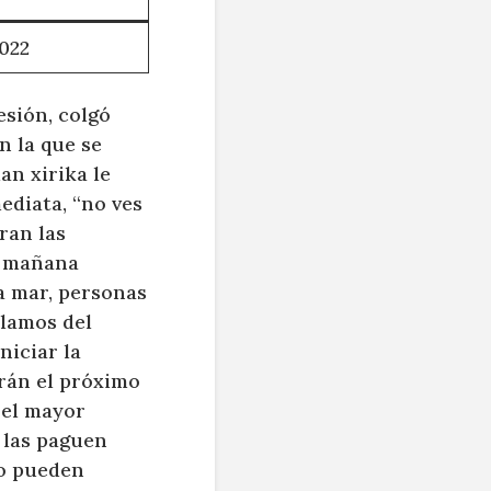
022
esión, colgó
n la que se
an xirika le
ediata, “no ves
ran las
a mañana
a mar, personas
blamos del
iciar la
arán el próximo
 el mayor
 las paguen
o pueden