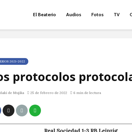
El Beaterio
Audios
Fotos
TV
O
ERIOS 2021-2022
os protocolos protocol
ñaki de Mujika
25 de febrero de 2022
6 min de lectura
Real Sociedad 1-3 RB Leipzig