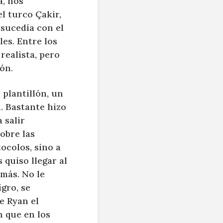
a, nos
l turco Çakir,
 sucedía con el
es. Entre los
realista, pero
ón.
plantillón, un
n. Bastante hizo
 salir
obre las
ocolos, sino a
 quiso llegar al
 más. No le
igro, se
e Ryan el
n que en los