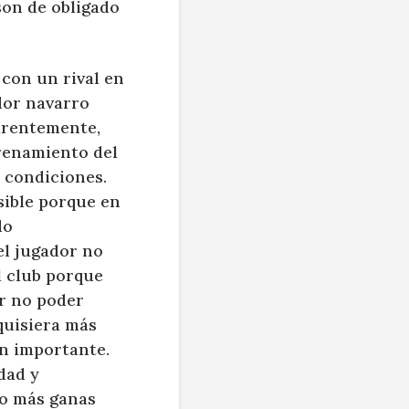
son de obligado
con un rival en
dor navarro
arentemente,
trenamiento del
 condiciones.
sible porque en
do
el jugador no
l club porque
or no poder
quisiera más
n importante.
dad y
go más ganas