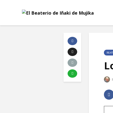
BEAT
L
I