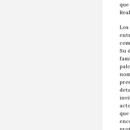
que 
Rea
Los 
entr
comp
Su d
fami
pal
nom
pres
deta
invi
acto
que
enco
prot