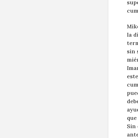
supe
cump
Mik
la d
ter
sin 
mié
Iman
este
cum
pue
debe
ayud
que
Sin
ant