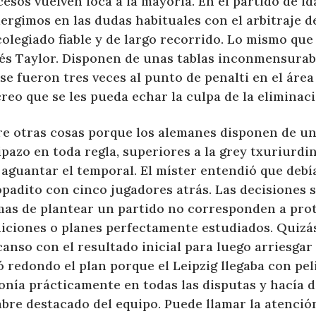
esos vuelven loca a la mayoría. En el partido de id
rgimos en las dudas habituales con el arbitraje de
olegiado fiable y de largo recorrido. Lo mismo que
lés Taylor. Disponen de unas tablas inconmensurabl
se fueron tres veces al punto de penalti en el área 
reo que se les pueda echar la culpa de la eliminaci
re otras cosas porque los alemanes disponen de un 
pazo en toda regla, superiores a la grey txuriurdi
aguantar el temporal. El míster entendió que debía
padito con cinco jugadores atrás. Las decisiones s
mas de plantear un partido no corresponden a prot
iciones o planes perfectamente estudiados. Quizás
anso con el resultado inicial para luego arriesgar
ó redondo el plan porque el Leipzig llegaba con pel
onía prácticamente en todas las disputas y hacía d
bre destacado del equipo. Puede llamar la atenció