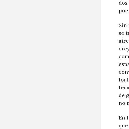
dos
puer
Sin 
se t
aire
cre
comp
esp
con
fort
term
de 
no 
En 
que 