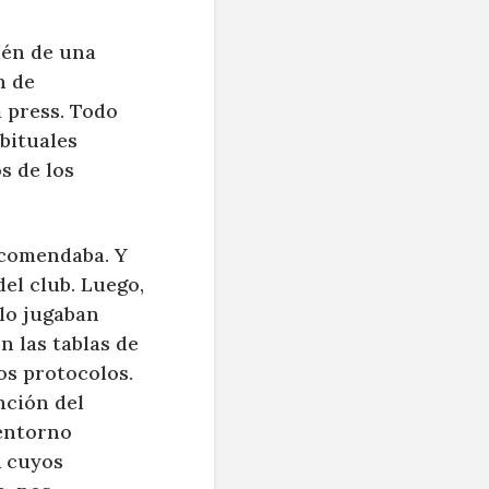
ién de una
n de
 press. Todo
bituales
s de los
recomendaba. Y
el club. Luego,
 lo jugaban
n las tablas de
os protocolos.
nción del
 entorno
R cuyos