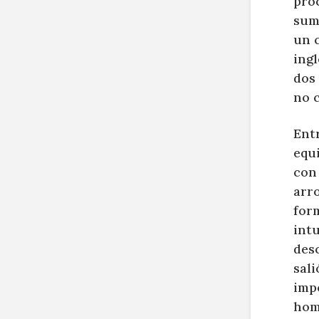
proc
sume
un c
ing
dos 
no c
Ent
equi
con 
arro
for
intu
desc
sali
imp
hom