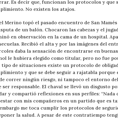
rar. Es decir que, funcionan los protocolos y que 
limiento. No existen los atajos.
el Merino topó el pasado encuentro de San Mamés 
isputa de un balón. Chocaron las cabezas y el juga
minó en observación en la cama de un hospital. Ap
secuelas. Recibió el alta y por las imágenes del en
rcoles daba la sensación de encontrarse en buenas
ol le hubiera elegido como titular, pero no fue po
 tipo de situaciones existe un protocolo de obliga
plimiento y que se debe seguir a rajatabla porque 
de correr ningún riesgo, ni tampoco el entorno de
 ser responsable. El chaval se llevó un disgusto p
ar y compartió reflexiones en sus perfiles: “Nada 
 estar con mis compañeros en un partido que es ta
 embargo me toca cumplir los protocolos de seguri
eponer la salud. A pesar de este contratiempo ten