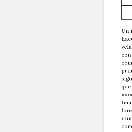
Un r
hace
veía
con
cómo
pri
sig
que 
mom
temp
lune
núme
com