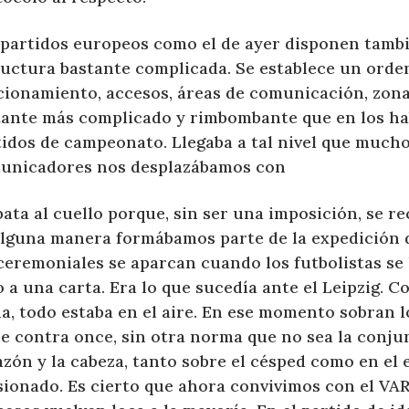
 partidos europeos como el de ayer disponen tamb
ructura bastante complicada. Se establece un orde
cionamiento, accesos, áreas de comunicación, zona
tante más complicado y rimbombante que en los ha
tidos de campeonato. Llegaba a tal nivel que mucho
unicadores nos desplazábamos con
ata al cuello porque, sin ser una imposición, se 
alguna manera formábamos parte de la expedición d
ceremoniales se aparcan cuando los futbolistas se
 a una carta. Era lo que sucedía ante el Leipzig. Co
da, todo estaba en el aire. En ese momento sobran l
e contra once, sin otra norma que no sea la conju
azón y la cabeza, tanto sobre el césped como en el
sionado. Es cierto que ahora convivimos con el VA