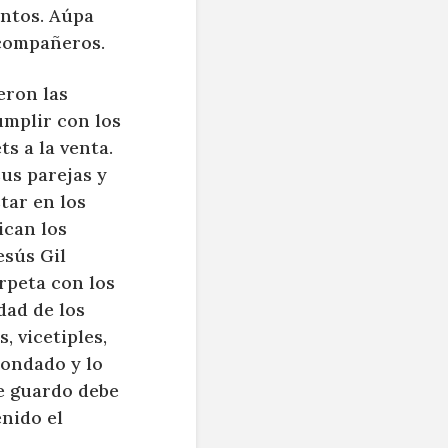
untos. Aúpa
 compañeros.
eron las
umplir con los
s a la venta.
us parejas y
tar en los
ican los
esús Gil
rpeta con los
dad de los
, vicetiples,
condado y lo
ue guardo debe
enido el