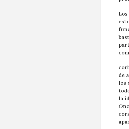
Los
est
fun
bas
par
com
corb
de 
los 
todo
la i
Onc
cor
apa