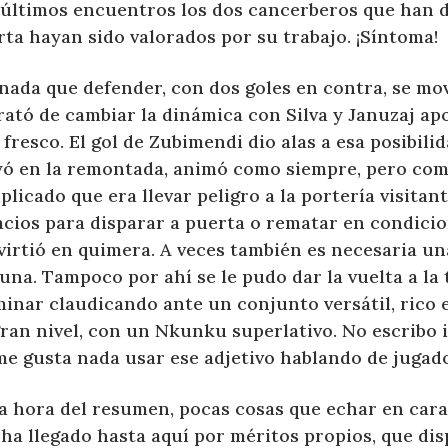
 últimos encuentros los dos cancerberos que han d
ta hayan sido valorados por su trabajo. ¡Síntoma!
nada que defender, con dos goles en contra, se mov
rató de cambiar la dinámica con Silva y Januzaj ap
 fresco. El gol de Zubimendi dio alas a esa posibilid
yó en la remontada, animó como siempre, pero com
licado que era llevar peligro a la portería visitan
acios para disparar a puerta o rematar en condicio
virtió en quimera. A veces también es necesaria un
una. Tampoco por ahí se le pudo dar la vuelta a la t
inar claudicando ante un conjunto versátil, rico e
gran nivel, con un Nkunku superlativo. No escribo 
me gusta nada usar ese adjetivo hablando de jugad
la hora del resumen, pocas cosas que echar en cara
ha llegado hasta aquí por méritos propios, que dis