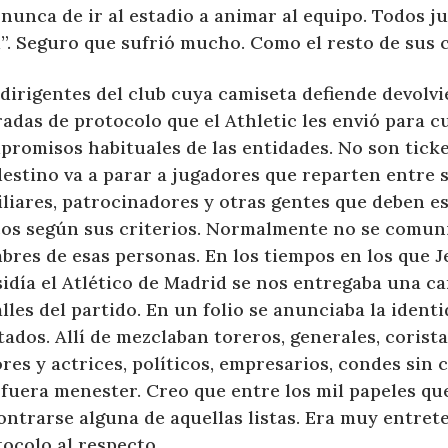
nunca de ir al estadio a animar al equipo. Todos j
l”. Seguro que sufrió mucho. Como el resto de sus
dirigentes del club cuya camiseta defiende devolvi
adas de protocolo que el Athletic les envió para c
romisos habituales de las entidades. No son ticket
estino va a parar a jugadores que reparten entre s
liares, patrocinadores y otras gentes que deben es
cos según sus criterios. Normalmente no se comun
bres de esas personas. En los tiempos en los que J
idía el Atlético de Madrid se nos entregaba una ca
lles del partido. En un folio se anunciaba la identi
tados. Allí de mezclaban toreros, generales, coristas
res y actrices, políticos, empresarios, condes sin 
 fuera menester. Creo que entre los mil papeles q
ntrarse alguna de aquellas listas. Era muy entret
ocolo al respecto.