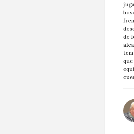
jug
bus
fren
des
de l
alca
tem
que
equ
cue