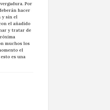
nvergadura. Por
 deberán hacer
 y sin el
con el añadido
anar y tratar de
próxima
son muchos los
 momento el
esto es una