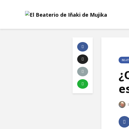
BEAT
¿
e
I