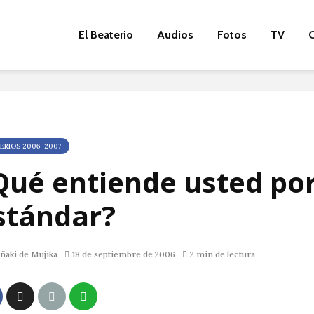
El Beaterio
Audios
Fotos
TV
O
ERIOS 2006-2007
Qué entiende usted po
stándar?
ñaki de Mujika
18 de septiembre de 2006
2 min de lectura