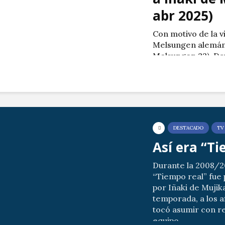
abr 2025)
Con motivo de la v
Melsungen alemán
Melsungen 32), Da
a su amigo Iñaki.
Imágenes cedidas 
Canal Txingudi.
DESTACADO
TV
Así era “T
Durante la 2008/
“Tiempo real” fue 
por Iñaki de Mujika
temporada, a los af
tocó asumir con r
equipo...