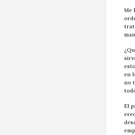
Me 
orde
tra
mani
¿Qu
sirv
esto
en l
no 
tod
El p
erec
des
emp