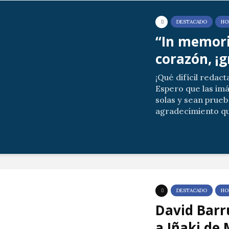
DESTACADO
HO
“In memori
corazón, ¡g
¡Qué difícil redact
Espero que las im
solas y sean prueb
agradecimiento qu
allegados por vues
Las posibles ausenc
DESTACADO
HO
David Barr
a Iñaki de 