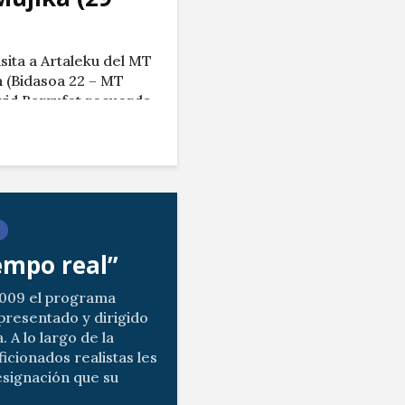
isita a Artaleku del MT
 (Bidasoa 22 – MT
vid Barrufet recuerda
por Teledonosti /
iempo real”
2009 el programa
presentado y dirigido
. A lo largo de la
icionados realistas les
esignación que su