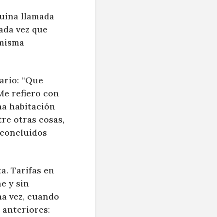
quina llamada
cada vez que
 misma
ario: “Que
Me refiero con
na habitación
re otras cosas,
 concluidos
ta. Tarifas en
e y sin
ma vez, cuando
 anteriores: