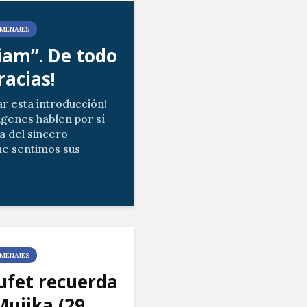
MENAJES
am”. De todo
racias!
ar esta introducción!
ágenes hablen por sí
a del sincero
e sentimos sus
tros gestos de cariño.
ias del vídeo...
MENAJES
ufet recuerda
Mujika (29