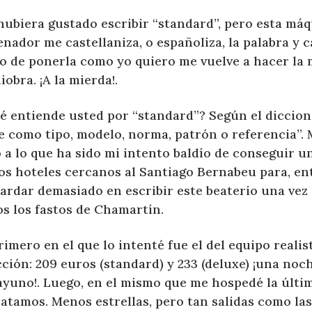
hubiera gustado escribir “standard”, pero esta má
nador me castellaniza, o españoliza, la palabra y 
to de ponerla como yo quiero me vuelve a hacer la
obra. ¡A la mierda!.
é entiende usted por “standard”? Según el diccion
e como tipo, modelo, norma, patrón o referencia”. 
 a lo que ha sido mi intento baldío de conseguir u
os hoteles cercanos al Santiago Bernabeu para, ent
tardar demasiado en escribir este beaterio una vez
os los fastos de Chamartín.
rimero en el que lo intenté fue el del equipo realis
ción: 209 euros (standard) y 233 (deluxe) ¡una noch
ayuno!. Luego, en el mismo que me hospedé la últi
atamos. Menos estrellas, pero tan salidas como las