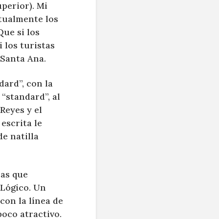
uperior). Mi
itualmente los
Que si los
i los turistas
 Santa Ana.
dard”, con la
“standard”, al
Reyes y el
escrita le
e natilla
sas que
 Lógico. Un
con la línea de
poco atractivo.