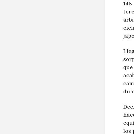
148 
terc
árbi
cicl
jap
Lleg
sorp
que 
aca
camb
dulc
Dec
hac
equi
los 