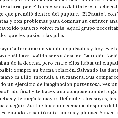
iteratura, por el hueco vacío del tintero, un día s
o que prendió dentro del pupitre. “El Patato”, con 
tas y con problemas para dominar su esfínter anal
pavorido para no volver más. Aquel grupo necesitab
dor que les pusiera las pilas.
mayoría terminaron siendo expulsados y hoy es el 
ro cuál haya podido ser su destino. La unión forjó
ban de la decena, pero entre ellos había tal empat
sible romper su buena relación. Salvando las dista
ómano es Lillo. Incendia a su manera. Sus compare
do un ejercicio de imaginación portentosa. Ves un
esultado final y te haces una composición del lugar
chas y te niega la mayor. Defiende a los suyos, les 
a a seguir. Así fue hace una semana, después del 1-
es, cuando se sentó ante micros y plumas. Y ayer,