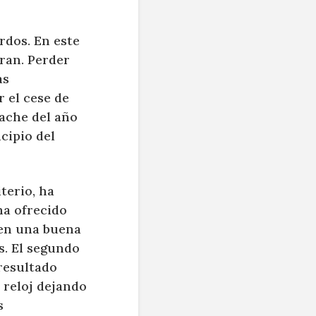
rdos. En este
ran. Perder
as
 el cese de
mache del año
ncipio del
terio, ha
ha ofrecido
 en una buena
s. El segundo
resultado
 reloj dejando
s