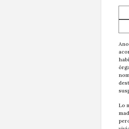
Ano
acor
habí
órg
nom
dest
susp
Lo 
mad
pero
viví