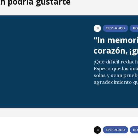
n podría gustarte
DESTACADO
HO
“In memori
corazón, ¡g
¡Qué difícil redact
Espero que las im
solas y sean prueb
agradecimiento qu
allegados por vues
Las posibles ausenc
DESTACADO
HO