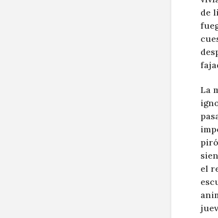
de l
fueg
cues
des
faja
La 
igno
pasa
impo
pir
sien
el r
escu
anim
juev