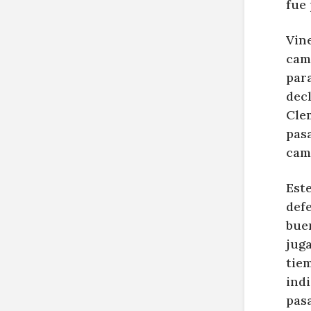
fue
Vine
cam
para
decl
Clem
pasa
cam
Este
defe
bue
jug
tie
indi
pasa