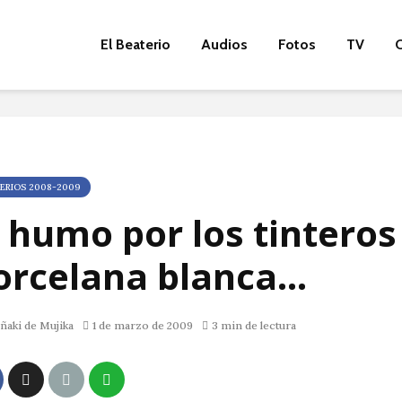
El Beaterio
Audios
Fotos
TV
O
ERIOS 2008-2009
l humo por los tinteros
orcelana blanca…
ñaki de Mujika
1 de marzo de 2009
3 min de lectura