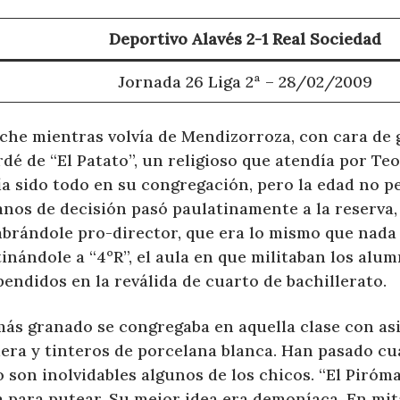
Deportivo Alavés 2-1 Real Sociedad
Jornada 26 Liga 2ª – 28/02/2009
che mientras volvía de Mendizorroza, con cara de g
dé de “El Patato”, un religioso que atendía por Teo
a sido todo en su congregación, pero la edad no p
anos de decisión pasó paulatinamente a la reserva
brándole pro-director, que era lo mismo que nada 
inándole a “4ºR”, el aula en que militaban los alu
endidos en la reválida de cuarto de bachillerato.
más granado se congregaba en aquella clase con as
era y tinteros de porcelana blanca. Han pasado cu
 son inolvidables algunos de los chicos. “El Piróm
a para putear. Su mejor idea era demoníaca. En mit