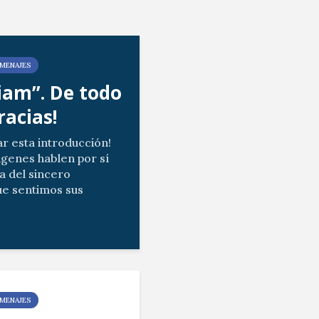
MENAJES
am”. De todo
racias!
ar esta introducción!
ágenes hablen por sí
a del sincero
e sentimos sus
tros gestos de cariño.
ias del vídeo...
MENAJES