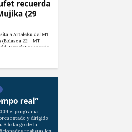
ufet recuerda
Mujika (29
isita a Artaleku del MT
 (Bidasoa 22 – MT
vid Barrufet recuerda
por Teledonosti /
iempo real”
2009 el programa
presentado y dirigido
. A lo largo de la
icionados realistas les