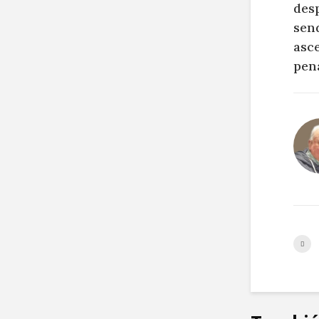
desp
sen
asc
pen