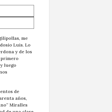
ilipollas, me
dosio Luis. Lo
erdona y de los
, primero
y luego
mnos
ientos de
arenta años,
ano” Miralles
ad de una clase