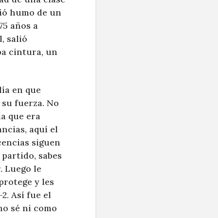
alió humo de un
75 años a
, salió
a cintura, un
día en que
 su fuerza. No
ía que era
ncias, aquí el
cencias siguen
 partido, sabes
. Luego le
protege y les
2. Así fue el
 no sé ni como