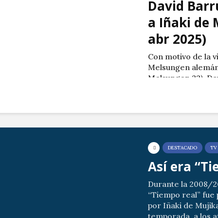
David Barr
a Iñaki de 
abr 2025)
Con motivo de la v
Melsungen alemán
Melsungen 32), Da
a su amigo Iñaki.
Imágenes cedidas 
Canal Txingudi.
DESTACADO
TV
Así era “T
Durante la 2008/
“Tiempo real” fue 
por Iñaki de Mujika
temporada, a los af