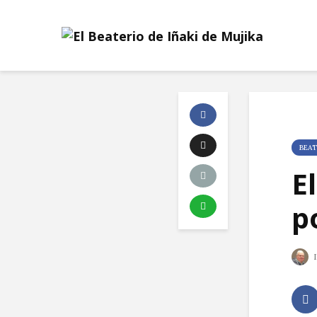
BEAT
E
p
I