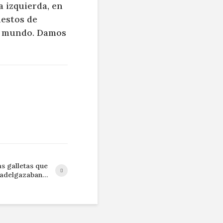
a izquierda, en
uestos de
el mundo. Damos
as galletas que
adelgazaban…