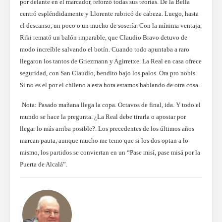
por delante en el marcador, reforzó todas sus teorías. De la Bella
centró espléndidamente y Llorente rubricó de cabeza. Luego, hasta
el descanso, un poco o un mucho de sosería. Con la mínima ventaja,
Riki remató un balón imparable, que Claudio Bravo detuvo de
modo increíble salvando el botín. Cuando todo apuntaba a raro
llegaron los tantos de Griezmann y Agirretxe. La Real en casa ofrece
seguridad, con San Claudio, bendito bajo los palos. Ora pro nobis.
Si no es el por el chileno a esta hora estamos hablando de otra cosa.
Nota: Pasado mañana llega la copa. Octavos de final, ida. Y todo el
mundo se hace la pregunta. ¿La Real debe tirarla o apostar por
llegar lo más arriba posible?. Los precedentes de los últimos años
marcan pauta, aunque mucho me temo que si los dos optan a lo
mismo, los partidos se conviertan en un “Pase misí, pase misá por la
Puerta de Alcalá”.