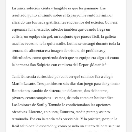
La única solución cierta y tangible es que les ganamos. Ese
resultado, junto al triunfo sobre el Espanyol, levantó mi ánimo,
alicaído tras los nada gratificantes encuentros del exterior. Con esa
esperanza fui al estadio, sabedor también que cuando llega un
colista, un equipo sin gol, un conjunto que parece fácil, la galleta
muchas veces no te la quita nadie. Lotina se encargó durante toda la
semana de alimentar esa imagen de tristura, de problemas y
dificultades, como queriendo decir que su equipo era algo así como
la hermana San Sulpicio con camiseta del Depor. ¡Matarile!.
También sentía curiosidad por conocer qué caminos iba a elegir
Martín Lasarte. Tres partidos en seis días dan juego para dar y tomar.
Rotaciones, cambio de sistema, un delantero, dos delanteros,
pivotes, centrocampistas…vamos, de todo como en botibendica.
Las lesiones de Sutil y Tamudo le condicionaban las opciones
ofensivas. Llorente, en punta, Zurutuza, media punta y asunto
terminado. Esa era la teoría más previsible. Y la práctica, porque la
Real salió con lo esperado y, como pasado un cuarto de hora se puso