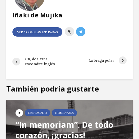
Iñaki de Mujika
VER TODAS LAS ENTRADAS
Un, dos, tres,
La braga polar
escondite inglés
También podría gustarte
DESTACADO
HOMENAJES
“In memoriam”. De todo
corazón, ¡gracias!