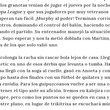
los granotas venían de jugar el jueves por la noch
opa League
y que sus jugadores por muy veteranos 
uperan tan fácil. ¡Murphy al poder! Terminan corr
otros, dominando el control del balón, haciendo o
ando el partido. Su entrenador manejó la situaci
. Supo esperar y nos la metió doblada con Martins,
s de los que solo valió uno.
rolonga la racha sin rascar bola lejos de casa. Lleg
letic en uno de esos derbis que levanta o tumba. H
sa llegó con la soga al cuello, ganó en Anoeta y co
po hasta dos finales con un fútbol de quilates y u
a envidia. Para los guipuzcoanos vuelve a ser una 
ener el tipo ante su afición. Iremos en kalejira co
mpre, pero como los puntos no se queden en casa y 
tre plano, en lugar de trikitrixa se escuchará mús