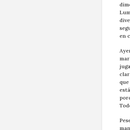
dim
Lum
dive
seg
en c
Ayer
mar
jug
clar
que
está
por
Tod
Pese
mant