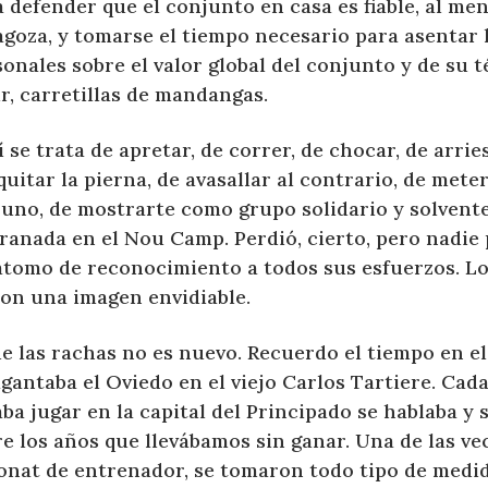
 defender que el conjunto en casa es fiable, al me
goza, y tomarse el tiempo necesario para asentar l
onales sobre el valor global del conjunto y de su t
r, carretillas de mandangas.
 se trata de apretar, de correr, de chocar, de arrie
quitar la pierna, de avasallar al contrario, de mete
uno, de mostrarte como grupo solidario y solvente.
ranada en el Nou Camp. Perdió, cierto, pero nadie 
átomo de reconocimiento a todos sus esfuerzos. L
ron una imagen envidiable.
e las rachas no es nuevo. Recuerdo el tiempo en el
gantaba el Oviedo en el viejo Carlos Tartiere. Cad
ba jugar en la capital del Principado se hablaba y 
e los años que llevábamos sin ganar. Una de las ve
onat de entrenador, se tomaron todo tipo de medid