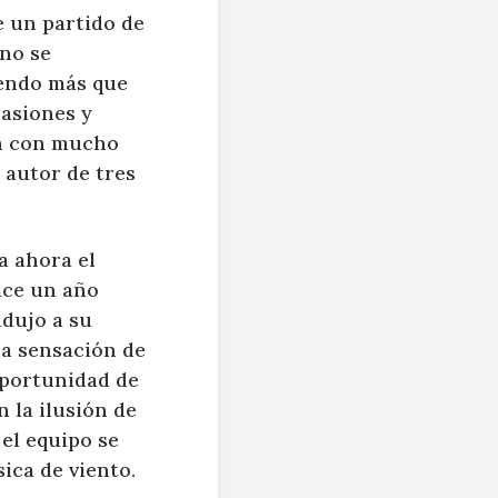
e un partido de
no se
iendo más que
casiones y
ón con mucho
 autor de tres
a ahora el
ace un año
ndujo a su
na sensación de
oportunidad de
n la ilusión de
el equipo se
ica de viento.