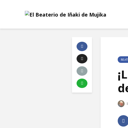
BEAT
¡
d
I