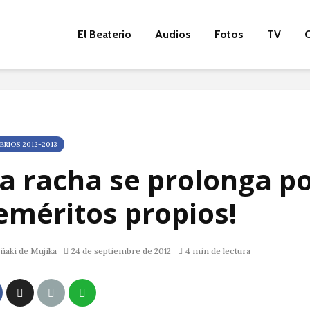
El Beaterio
Audios
Fotos
TV
O
ERIOS 2012-2013
La racha se prolonga p
eméritos propios!
ñaki de Mujika
24 de septiembre de 2012
4 min de lectura