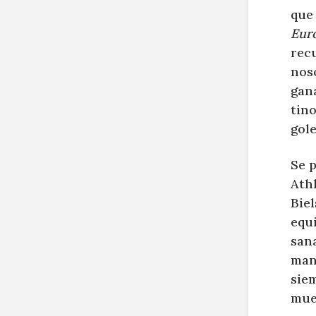
que 
Eur
rec
nos
gan
tino
gole
Se p
Ath
Biel
equi
san
mant
sie
mues