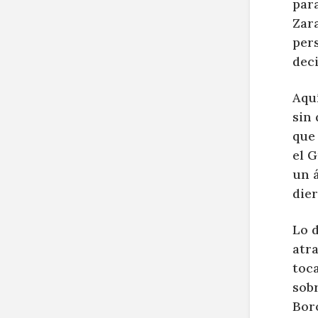
para
Zara
pers
deci
Aquí
sin 
que 
el G
un 
die
Lo d
atra
toca
sobr
Bor