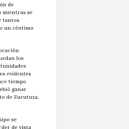
ión de
o mientras se
e tantos
to un céntimo
vocación
uedan los
rtunidades
nes evidentes
ace tiempo
debió ganar
to de Zurutuza.
uipo se
rder de vista