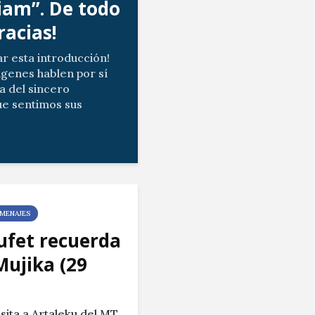
am”. De todo
racias!
ar esta introducción!
ágenes hablen por sí
a del sincero
e sentimos sus
tros gestos de cariño.
ias del vídeo...
MENAJES
ufet recuerda
Mujika (29
isita a Artaleku del MT