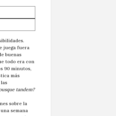
ibilidades.
e juega fuera
de buenas
ue todo era con
os 90 minutos,
stica más
 las
ousque tandem?
nes sobre la
e, una semana