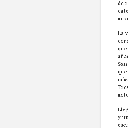
de r
cate
auxi
La 
cor
que 
añad
Sant
que
más
Tres
actu
Lleg
y u
esc