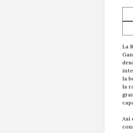
La
R
Gan
des
inte
la b
la r
gran
cap
Así
cons