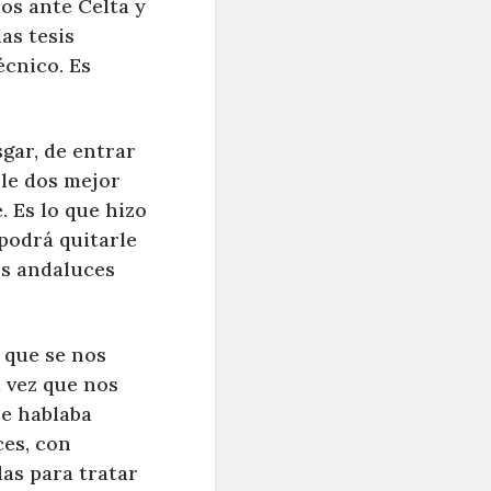
nos ante Celta y
as tesis
écnico. Es
sgar, de entrar
rle dos mejor
 Es lo que hizo
podrá quitarle
os andaluces
 que se nos
a vez que nos
se hablaba
ces, con
as para tratar