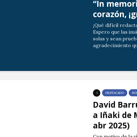
“In memori
corazón, ¡g
¡Qué difícil redact
Espero que las im
solas y sean prueb
agradecimiento qu
allegados por vues
Las posibles ausenc
DESTACADO
HO
David Barr
a Iñaki de 
abr 2025)
Con motivo de la v