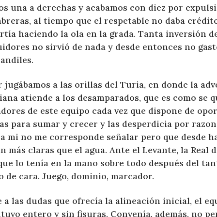
os una a derechas y acabamos con diez por expuls
breras, al tiempo que el respetable no daba crédit
rtía haciendo la ola en la grada. Tanta inversión d
uidores no sirvió de nada y desde entonces no gas
andiles.
 jugábamos a las orillas del Turia, en donde la ad
iana atiende a los desamparados, que es como se q
adores de este equipo cada vez que dispone de opo
as para sumar y crecer y las desperdicia por razo
 a mi no me corresponde señalar pero que desde h
n más claras que el agua. Ante el Levante, la Real 
que lo tenía en la mano sobre todo después del tan
o de cara. Juego, dominio, marcador.
 a las dudas que ofrecía la alineación inicial, el eq
uvo entero y sin fisuras. Convenía, además, no pe