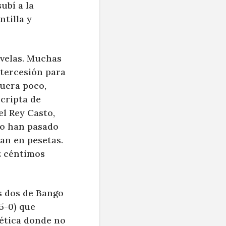
ubí a la
ntilla y
 velas. Muchas
tercesión para
fuera poco,
 cripta de
el Rey Casto,
mo han pasado
an en pesetas.
z céntimos
os dos de Bango
5-0) que
tética donde no