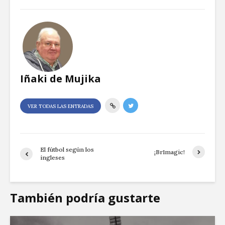
Iñaki de Mujika
VER TODAS LAS ENTRADAS
El fútbol según los
¡Br1magic!
ingleses
También podría gustarte