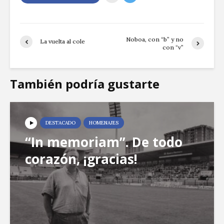
Noboa, con “b” y no
La vuelta al cole
con “v”
También podría gustarte
DESTACADO
HOMENAJES
“In memoriam”. De todo
corazón, ¡gracias!