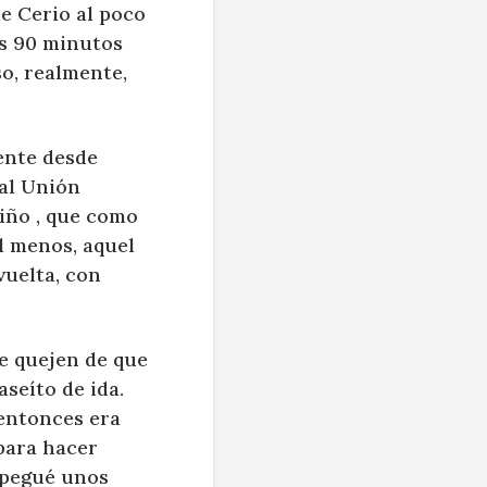
de Cerio al poco
os 90 minutos
o, realmente,
ente desde
eal Unión
niño , que como
Al menos, aquel
vuelta, con
se quejen de que
aseíto de ida.
 entonces era
para hacer
e pegué unos