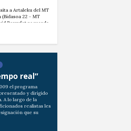
isita a Artaleku del MT
 (Bidasoa 22 – MT
vid Barrufet recuerda
por Teledonosti /
iempo real”
2009 el programa
presentado y dirigido
. A lo largo de la
icionados realistas les
esignación que su