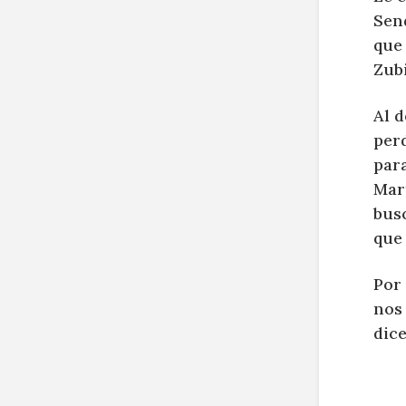
Sen
que
Zubi
Al d
per
para
Mar
bus
que 
Por 
nos 
dic