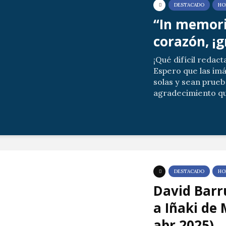
DESTACADO
HO
“In memori
corazón, ¡g
¡Qué difícil redact
Espero que las im
solas y sean prueb
agradecimiento qu
allegados por vues
Las posibles ausenc
DESTACADO
HO
David Barr
a Iñaki de 
abr 2025)