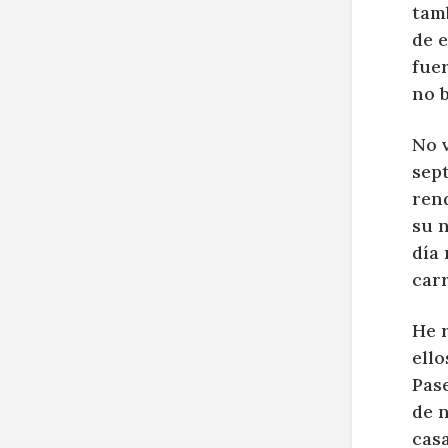
tamb
de 
fue
no b
No 
sept
rend
su n
día 
car
He r
ello
Pas
de 
casa