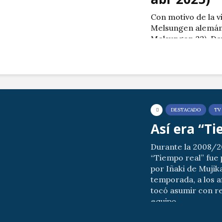
Con motivo de la v
Melsungen alemán
Melsungen 32), Da
a su amigo Iñaki.
Imágenes cedidas 
Canal Txingudi.
DESTACADO
TV
Así era “T
Durante la 2008/
“Tiempo real” fue 
por Iñaki de Mujika
temporada, a los af
tocó asumir con r
equipo...