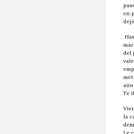
pase
en p
dejó
Has
mari
del 
val
empe
meta
aún 
Te i
Vie
la 
dem
Le 