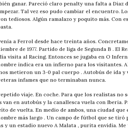
ién ganar. Pareció claro penalty una falta a Diaz 
empezar. Tal vez eso pudo cambiar el encuentro. L
ron tediosos. Algún ramalazo y poquito más. Con es
asta.
venía a Ferrol desde hace treinta años. Concretam
iembre de 1977. Partido de liga de Segunda B . El R
ía visita al Racing. Entonces se jugaba en O Infer
ombre indica era un infierno para los visitantes. 
nos metieron un 3-0 pal cuerpo . Autobús de ida y 
reteras infames que no terminaban nunca.
epetido viaje. En coche. Para que los realistas no 
s van en autobús y la canallesca vuela con Iberia. P
eíto de vuelta. En medio de ambos, una ciudad que
nombre más largo . Un campo de fútbol que se tiró 
s y un estadio nuevo A Malata , purita envidia. M