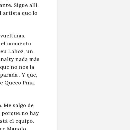
nte. Sigue allí,
 artista que lo
vueltiñas,
ga el momento
ateu Lahoz, un
enalty nada más
 que no nos la
parada . Y que,
de Queco Piña.
. Me salgo de
s porque no hay
tá el equipo.
ece Manolo