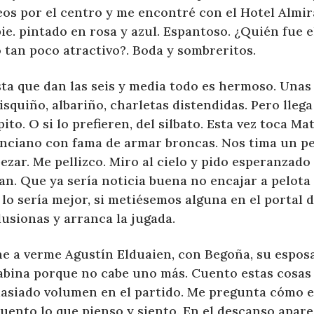
os por el centro y me encontré con el Hotel Almira
ie. pintado en rosa y azul. Espantoso. ¿Quién fue el
 tan poco atractivo?. Boda y sombreritos.
ta que dan las seis y media todo es hermoso. Unas 
squiño, albariño, charletas distendidas. Pero lle
pito. O si lo prefieren, del silbato. Esta vez toca M
enciano con fama de armar broncas. Nos tima un p
zar. Me pellizco. Miro al cielo y pido esperanzado
n. Que ya sería noticia buena no encajar a pelota 
lo sería mejor, si metiésemos alguna en el portal 
lusionas y arranca la jugada.
ne a verme Agustín Elduaien, con Begoña, su esposa
cabina porque no cabe uno más. Cuento estas cosa
asiado volumen en el partido. Me pregunta cómo es
cuento lo que pienso y siento. En el descanso apar