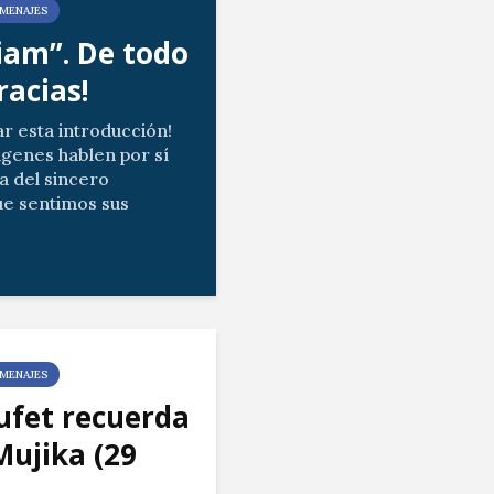
MENAJES
am”. De todo
racias!
ar esta introducción!
ágenes hablen por sí
a del sincero
e sentimos sus
tros gestos de cariño.
ias del vídeo...
MENAJES
ufet recuerda
Mujika (29