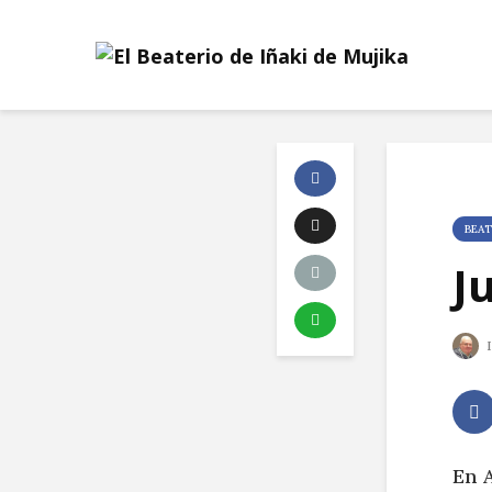
BEAT
J
I
En A