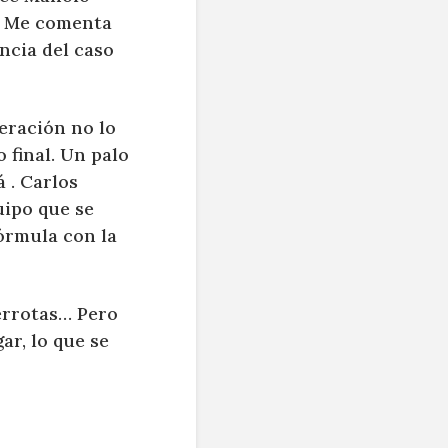
e. Me comenta
ncia del caso
deración no lo
 final. Un palo
á . Carlos
uipo que se
órmula con la
derrotas… Pero
ar, lo que se